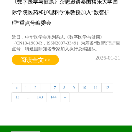
《数字医学与健康》杂志邀请泰国格乐大学国
际学院医药和护理科学系教授加入“数智护
理”重点号编委会
近日，中华医学会系列杂志《数字医学与健康》
（CN10-1909/R，ISSN2097-3349）为筹备“数智护理”重
点号，特邀国际知名专家加入执行总编团队。
2026-01-21
阅读全文>>
«
1
2
...
7
8
9
10
11
12
13
...
143
144
»