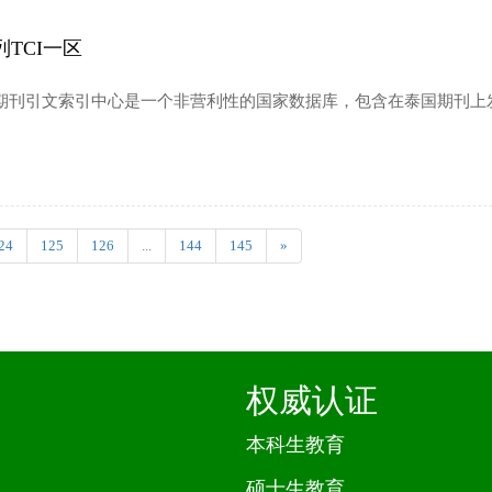
TCI一区
 Centre (TCI) 泰国期刊引文索引中心是一个非营利性的国家数据库，包含在泰
24
125
126
...
144
145
»
权威认证
本科生教育
硕士生教育