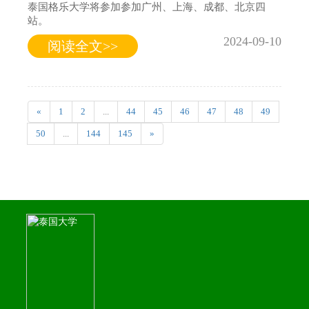
泰国格乐大学将参加参加广州、上海、成都、北京四
站。
2024-09-10
阅读全文>>
«
1
2
...
44
45
46
47
48
49
50
...
144
145
»