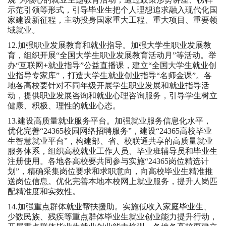
示范引领等形式，引导毕业生把个人理想追求融入现代化国
家建设新征程，主动投身国家重大工程、重大项目、重要领
域就业。
12.加强职业发展教育和就业指导。加强大学生职业发展教
育，组织开展“全国大学生职业发展教育活动月”等活动。举
办“互联网+就业指导”公益直播课，建立“全国大学生就业创
业指导专家库”，打造大学生就业创业指导“名师金课”。各
地各高校要针对不同年级开展学生职业发展和就业指导活
动，提供职业发展咨询和就业心理咨询服务，引导学生树立
健康、积极、理性的就业心态。
13.建设高质量就业服务平台。加强就业服务信息化水平，
优化完善“24365校园网络招聘服务”，建设“24365高校毕业
生智慧就业平台”，构建部、省、校联通共享的高质量就业
服务体系，组织高校就业工作人员、毕业班辅导员和毕业生
注册使用。各地各高校要共同参与实施“24365岗位精选计
划”，精确采集岗位要求和求职意向，向高校毕业生精准推
送岗位信息。优化完善本地本校网上就业服务，提升人岗匹
配精准度和实效性。
14.加强重点群体就业帮扶援助。实施低收入家庭毕业生、
少数民族、残疾等重点群体毕业生就业创业能力提升行动，