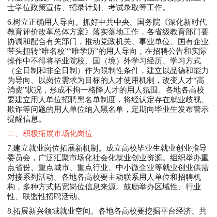
士学位政策宣传、招录计划、考试录取等工作。
6.树立正确用人导向。抓好中共中央、国务院《深化新时代
教育评价改革总体方案》落实落地工作，各省级教育部门要
协调和配合有关部门，推动党政机关、事业单位、国有企业
带头扭转“唯名校”“唯学历”的用人导向，在招聘公告和实际
操作中不得将毕业院校、国（境）外学习经历、学习方式
（全日制和非全日制）作为限制性条件，建立以品德和能力
为导向、以岗位需求为目标的人才使用机制，改变人才“高
消费”状况，形成不拘一格降人才的用人氛围。各地各高校
要建立用人单位招聘黑名单制度，将经认定存在就业歧视、
欺诈等问题的用人单位纳入黑名单，定期向毕业生发布警示
提醒信息。
二、积极拓展市场化岗位
7.建立就业岗位拓展新机制。成立高校毕业生就业创业指导
委员会，广泛汇聚市场化社会化就业创业资源。组织举办重
点省份、重点城市、重点行业、中小微企业等就业创业供需
对接系列活动。各地各高校要主动联系用人单位和招聘机
构，多种方式拓宽岗位信息来源。鼓励举办区域性、行业
性、联盟性招聘活动。
8.拓展新兴领域就业空间。各地各高校要挖掘平台经济、共