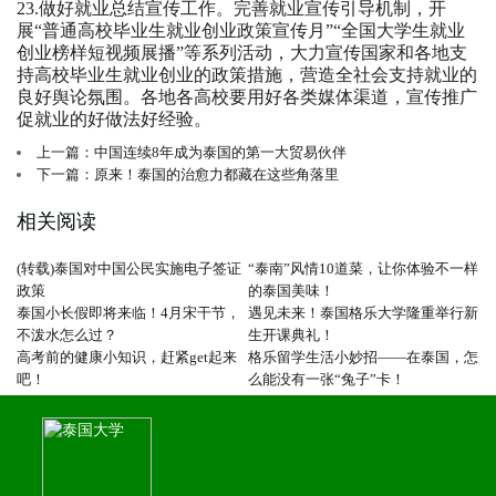
23.做好就业总结宣传工作。完善就业宣传引导机制，开
展“普通高校毕业生就业创业政策宣传月”“全国大学生就业
创业榜样短视频展播”等系列活动，大力宣传国家和各地支
持高校毕业生就业创业的政策措施，营造全社会支持就业的
良好舆论氛围。各地各高校要用好各类媒体渠道，宣传推广
促就业的好做法好经验。
上一篇：中国连续8年成为泰国的第一大贸易伙伴
下一篇：原来！泰国的治愈力都藏在这些角落里
相关阅读
(转载)泰国对中国公民实施电子签证
“泰南”风情10道菜，让你体验不一样
政策
的泰国美味！
泰国小长假即将来临！4月宋干节，
遇见未来！泰国格乐大学隆重举行新
不泼水怎么过？
生开课典礼！
高考前的健康小知识，赶紧get起来
格乐留学生活小妙招——在泰国，怎
吧！
么能没有一张“兔子”卡！