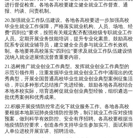
进行督促检查。各地各高校要建立健全就业工作督查、通
报、约谈、问责机制。
20.加强就业工作队伍建设。各地各高校要进一步加强高校
毕业生就业工作保障，严格落实就业机构、人员、场地、经
费“四到位”要求，按照有关规定配齐配强校级专职就业工作
人员。定期开展业务技能培训，提升专业化素质。鼓励高校
院系专设就业辅导员，建立健全全员参与就业工作长效机
制。各地要将高校落实“四到位”要求及就业工作队伍建设情
况纳入就业进展情况督查重要内容。
21.选树推广就业创业工作典型。发挥就业创业工作典型的
示范引领作用，注重发掘毕业生就业创业工作中涌现出的优
秀典型，开展全国普通高校毕业生就业创业典型案例征集活
动，并以多种形式总结推广先进经验。鼓励各地各高校结合
本地本校实际，培育选树促就业创业典型经验，组织遴选一
批优秀案例和优秀成果。
22.积极开展疫情防控常态化下就业服务工作。各地各高校
要根据本地新冠肺炎疫情防控形势，制订就业工作应对疫情
预案，做到科学有效防控、安全有序招聘。各高校要根据当
地疫情防控要求，创造条件支持毕业生参加实习、面试和用
人单位进校开展宣讲、招聘活动。