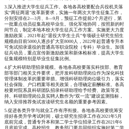
3.深入推进大学生征兵工作。各地各高校要配合兵役机关落
实“两征两退”改革新要求，实施一年两次大学生征集工作，
分别安排在2—3月、8—9月，预征工作提前2个月进行，第
一批重点动员征集高校毕业生。强化军地协同，按照新的时
间节点，制定本地本校大学生征兵工作方案。实施更大力度
激励政策，2021年起“退役大学生士兵”专项硕士研究生招生
规模由目前5000人逐步扩大至8000人，2022年起普通专升本
可免试招录退役的普通高等职业院校（专科）毕业生。加强
征兵动员，重点宣传新激励政策和新体检标准，提高大学生
征集规模特别是毕业生征集比例。
4.扩大科研助理招录规模。各地各高校要落实科技部、教育
部等部门相关文件要求，把开发科研助理岗位作为深化科技
管理体制改革的重要举措。增强科研助理岗位吸引力，落实
社会保险、户口档案等相关政策，合理确定薪酬标准。各高
校要对院系及科研团队招录科研助理给予经费、政策等支
持。科研助理岗位及实聘人数作为“双一流”建设监测指标，
纳入安排推荐免试攻读研究生名额的重要参考因素。
5.促进各类升学与就业工作有序衔接。各地各高校要统筹安
排好各类升学考试时间，硕士研究生招录工作在2021年5月
底前完成，普通专升本和第二学士学位招录工作在2021年6
月底前完成。高校招生、教务部门要共同组织实施好第二学