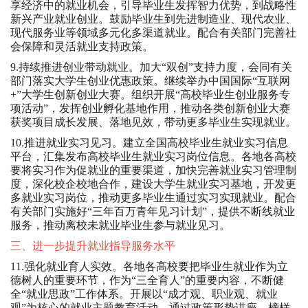
享经济中的就业机会，引导毕业生发挥智力优势，到战略性
新兴产业就业创业。鼓励毕业生到先进制造业、现代农业、
现代服务业等领域多元化多渠道就业。配合有关部门完善社
会保障和灵活就业支持政策。
9.持续推进创业带动就业。加大“双创”支持力度，会同有关
部门落实大学生创业优惠政策。继续举办中国国际“互联网
+”大学生创新创业大赛。组织开展“高校毕业生创业服务专
项活动”，发挥创业孵化基地作用，推动各类创新创业大赛
获奖项目成长发展、落地见效，带动更多毕业生实现就业。
10.推进就业实习见习。建立全国高校毕业生就业实习信息
平台，汇集发布高校毕业生就业实习岗位信息。各地各高校
要将实习作为促就业的重要渠道，加快完善就业实习管理制
度，深化校企校地合作，建设大学生就业实习基地，开发更
多就业实习岗位，推动更多毕业生通过实习实现就业。配合
有关部门实施好“三年百万青年见习计划”，提供不断线就业
服务，推动离校未就业毕业生参与就业见习。
三、进一步提升就业指导服务水平
11.强化就业育人实效。各地各高校要把毕业生就业作为立
德树人的重要环节，作为“三全育人”的重要内容，不断健
全“就业思政”工作体系。开展以“成才观、职业观、就业
观”为核心的就业主题教育活动，通过政策形势讲座、榜样