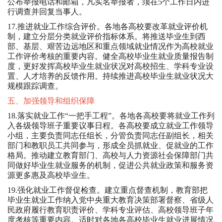
公布举报电话和邮箱，凡实名举报者，须在5个工作日内进
行调查并回复当事人。
17.推进就业工作综合评价。各地各高校要改革就业评价机
制，建立分层分类就业评价指标体系。将推送毕业生到西
部、基层、艰苦边远地区和重点领域就业情况作为高校就业
工作评价考核的重要内容。健全高校毕业生就业质量报告制
度，更好发挥高校毕业生就业状况对高校招生、学科专业设
置、人才培养的反馈作用。持续推进高校毕业生就业状况大
规模跟踪调查。
五、加强领导和组织保障
18.落实就业工作“一把手工程”。各地各高校要将就业工作列
入各级领导班子重要议事日程。各高校要成立就业工作领导
小组，主要负责同志任组长，分管负责同志任副组长，相关
部门和教职员工共同参与，形成全员抓就业、促就业的工作
格局。推动建立教育部门、高校与人力资源社会保障部门共
同做好毕业生就业服务的机制，促进公共就业政策和服务资
源更多惠及高校毕业生。
19.强化就业工作督促检查。建立重点督查机制，教育部把
毕业生就业工作纳入党中央重大教育决策部署督察、省级人
民政府履行教育职责评价、学科专业评估、高校领导班子年
度考核等重要内容。适时对各地各高校毕业生就业进展情况