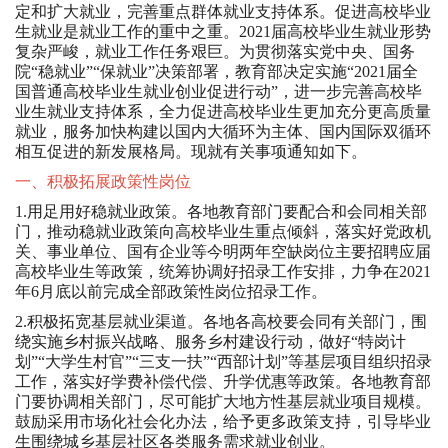
定和扩大就业，完善重点群体就业支持体系。促进高校毕业
生就业是就业工作的重中之重。2021届高校毕业生就业形势
复杂严峻，就业工作任务艰巨。为贯彻落实党中央、国务
院“稳就业”“保就业”决策部署，教育部决定实施“2021届全
国普通高校毕业生就业创业促进行动”，进一步完善高校毕
业生就业支持体系，全力促进高校毕业生更加充分更高质量
就业，服务加快构建以国内大循环为主体、国内国际双循环
相互促进的新发展格局。现就有关事项通知如下。
一、积极拓展政策性岗位
1.用足用好稳就业政策。各地教育部门要配合和会同相关部
门，推动稳就业政策向高校毕业生重点倾斜，落实好党政机
关、事业单位、国有企业等今明两年空缺岗位主要招聘应届
高校毕业生等政策，统筹协调好招录工作安排，力争在2021
年6月底以前完成全部政策性岗位招录工作。
2.积极拓宽基层就业渠道。各地各高校要会同有关部门，围
绕实施乡村振兴战略、服务乡村建设行动，做好“特岗计
划”“大学生村官”“三支一扶”“西部计划”等基层项目组织招录
工作，落实好学费补偿代偿、升学优惠等政策。各地教育部
门要协调相关部门，尽可能扩大地方性基层就业项目规模。
鼓励采用市场化社会化办法，给予更多政策支持，引导毕业
生围绕城乡基层社区各类服务需求就业创业。