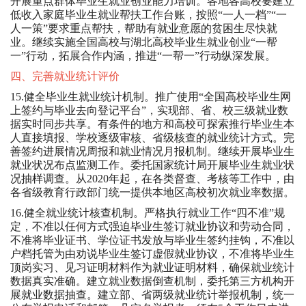
开展重点群体毕业生就业创业能力培训。各地各高校要建立
低收入家庭毕业生就业帮扶工作台账，按照“一人一档”“一
人一策”要求重点帮扶，帮助有就业意愿的贫困生尽快就
业。继续实施全国高校与湖北高校毕业生就业创业“一帮
一”行动，拓展合作内涵，推进“一帮一”行动纵深发展。
四、完善就业统计评价
15.健全毕业生就业统计机制。推广使用“全国高校毕业生网
上签约与毕业去向登记平台”，实现部、省、校三级就业数
据实时同步共享。有条件的地方和高校可探索推行毕业生本
人直接填报、学校逐级审核、省级核查的就业统计方式。完
善签约进展情况周报和就业情况月报机制。继续开展毕业生
就业状况布点监测工作。委托国家统计局开展毕业生就业状
况抽样调查。从2020年起，在各类督查、考核等工作中，由
各省级教育行政部门统一提供本地区高校初次就业率数据。
16.健全就业统计核查机制。严格执行就业工作“四不准”规
定，不准以任何方式强迫毕业生签订就业协议和劳动合同，
不准将毕业证书、学位证书发放与毕业生签约挂钩，不准以
户档托管为由劝说毕业生签订虚假就业协议，不准将毕业生
顶岗实习、见习证明材料作为就业证明材料，确保就业统计
数据真实准确。建立就业数据倒查机制，委托第三方机构开
展就业数据抽查。建立部、省两级就业统计举报机制，统一