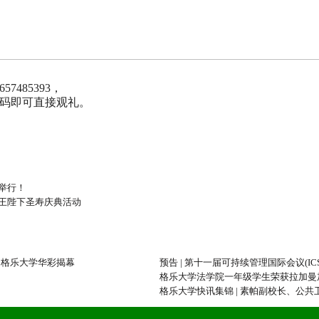
485393，
码即可直接观礼。
举行！
王陛下圣寿庆典活动
泰国格乐大学华彩揭幕
预告 | 第十一届可持续管理国际会议(I
格乐大学法学院一年级学生荣获拉加曼
格乐大学快讯集锦 | 素帕副校长、公