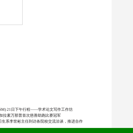
CSM) 21日下午行程——学术论文写作工作坊
加拉素万那普首次慈善助跑比赛冠军
共卫生系李世彬主任到访各院校交流洽谈，推进合作