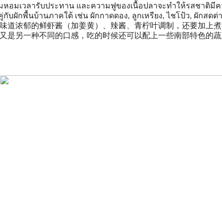
ามหอมเวลารับประทาน และความฟูของเนื้อปลาจะทำให้รสชาติมีคว
กับผักพื้นบ้านภาคใต้ เช่น ผักกาดดอง, ลูกเหรียง, ไชโป้ว, ผักสดต่
味道浓郁的鲜虾酱（加姜黄）、辣酱、青柠叶调制，还要加上煮
又是另一种不同的口感，吃的时候还可以配上一些南部特色的蔬