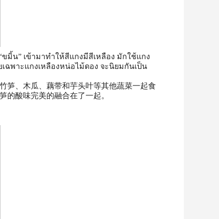
มิ้น” เข้ามาทำให้สีแกงมีสีเหลือง มักใช้แกง
ดยเฉพาะแกงเหลืองหน่อไม้ดอง จะนิยมกันเป็น
竹笋、木瓜、藕带和芋头叶等其他蔬菜一起食
笋的酸味完美的融合在了一起。