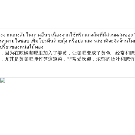
งจากแกงส้มในภาคอื่นๆ เนื่องจากใช้พริกแกงส้มที่มีส่วนผสมของ “ข
ื่นๆตามใจชอบ เพิ่มโปรตีนด้วยกุ้ง หรือปลาสด รสชาติจะจัดจ้านโ
สเปรี้ยวของหน่อไม้ดอง
，因为在辣椒咖喱里加入了姜黄，让咖喱变成了黄色，经常和腌
，尤其是黄咖喱腌竹笋这道菜，非常受欢迎，浓郁的汤汁和腌竹