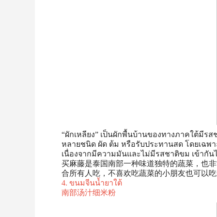
“ผักเหลียง” เป็นผักพื้นบ้านของทางภาคใต้มีร
หลายชนิด ผัด ต้ม หรือรับประทานสด โดยเฉพาะ
เนื่องจากมีความมันและไม่มีรสชาติขม เข้ากันได้
买麻藤是泰国南部一种味道独特的蔬菜，也非
合所有人吃，不喜欢吃蔬菜的小朋友也可以吃
4. ขนมจีนน้ำยาใต้
南部汤汁细米粉