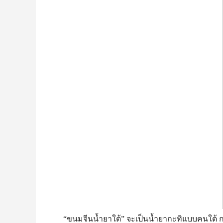
“ขนมจีนน้ำยาใต้” จะเป็นน้ำยากะทิแบบคนใต้ กล่