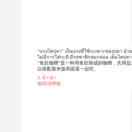
“แกงไตปลา” เป็นแกงที่ใช้กะเพาะของปลา นำม
ไม่มีการใส่กะทิ มีรสชาติกลมกล่อม เค็มไตปลา
“鱼肚咖喱”是一种用鱼肚制成的咖喱，先用
以搭配着米饭和蔬菜一起吃。
6. ข้าวยำ
南部凉拌饭