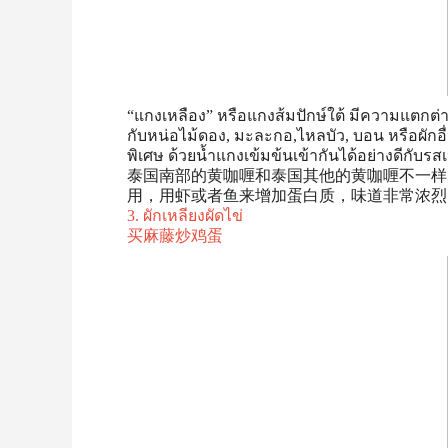
“แกงเหลือง” หรือแกงส้มปักษ์ใต้ มีความแตกต่า
กับหน่อไม้ดอง, มะละกอ,ไหลบัว, บอน หรือผักอ
พิเศษ ด้วยน้ำแกงเข้มข้นเข้ากันได้อย่างดีกับร
泰国南部的黄咖喱和泰国其他的黄咖喱不一样
用，用虾或者鱼来增加蛋白质，味道非常浓烈
3. ผักเหลียงผัดไข่
买麻藤炒鸡蛋