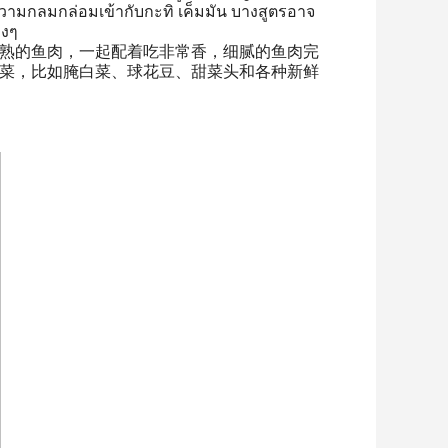
ามกลมกล่อมเข้ากับกะทิ เค็มมัน บางสูตรอาจ
างๆ
熟的鱼肉，一起配着吃非常香，细腻的鱼肉完
菜，比如腌白菜、球花豆、甜菜头和各种新鲜