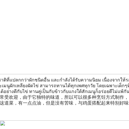
สชาติที่แปลกกว่าผักชนิดอื่น และกำลังได้รับความนิยม เนื่องจาก
เมนูผักเหลียงผัดไข่ สามารถทานได้ทุกเพศทุกวัย โดยเฉพาะเด็กๆท
อย่างดีกับไข่ ทานคู่เป็นกับข้าวกับแกงใต้สักเมนูก็อร่อยดีไม่แพ้กั
常受欢迎，由于它独特的味道，所以可以很多种烹饪方式制作，
这道菜，有一点点油，但是没有苦味，与鸡蛋搭配起来特别好味