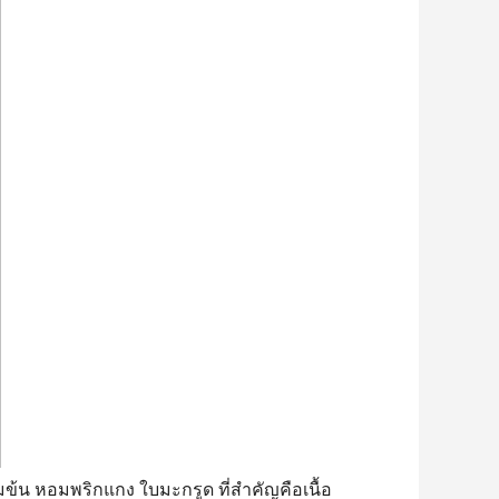
้มข้น หอมพริกแกง ใบมะกรูด ที่สำคัญคือเนื้อ