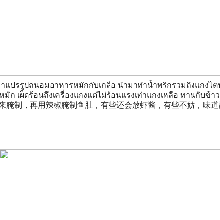
าแปรรูปถนอมอาหารหมักกับเกลือ นำมาทำน้ำพริกรวมถึงแกงไตปล
หมัก เผ็ดร้อนถึงเครื่องแกงแต่ไม่ร้อนแรงเท่าแกงเหลือ ทานกับข
盐来腌制，再用辣椒腌制鱼肚，有些还会放虾酱，有些不妨，味