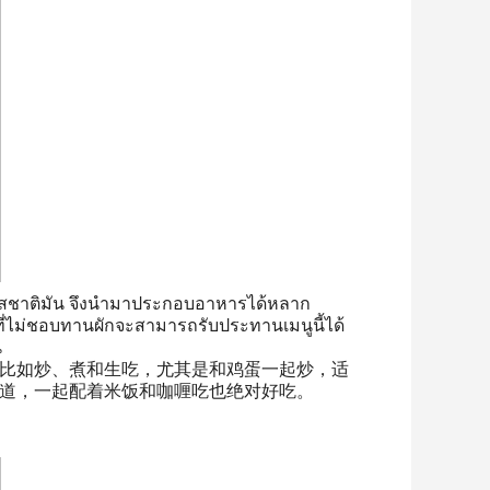
ให้รสชาติมัน จึงนำมาประกอบอาหารได้หลาก
ี่ไม่ชอบทานผักจะสามารถรับประทานเมนูนี้ได้
น
比如炒、煮和生吃，尤其是和鸡蛋一起炒，适
道，一起配着米饭和咖喱吃也绝对好吃。