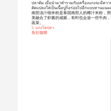
ปลาต้ม เมื่อนำมาตำรวมกับเครื่องแกงจะมีคว
ดัดแปลงใส่เป็นเนื้อปูก็อร่อยไปอีกแบบทานแนมคู่
南部汤汁细米粉是泰国南部人的椰汁米粉，用
美融合了虾酱的咸腻，有时也会放一些牛肉，
蔬菜。
5. แกงไตปลา
鱼肚咖喱