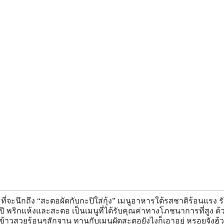
ี่จะนึกถึง “สะตอผัดกับกะปิใส่กุ้ง” เมนูอาหารใต้รสชาติร้อนแรง รั
กแห้งและสะตอ เป็นเมนูที่ได้รับคุณค่าทางโภชนาการที่สูง ด้วยสะ
มีข้าวสวยร้อนๆสักจาน ทานกับเมนูผัดสะตอยังไงก็เอาอยู่ หรอยจังฮู