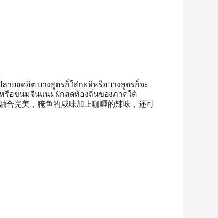
ายอดฮิต บางสูตรก็ใส่กะทิหรือบางสูตรก็จะ
้าวหรือขนมจีนแนมผักสดท้องถิ่นของภาคใต้
道融合完美，腌鱼的咸味加上咖喱的辣味，还可