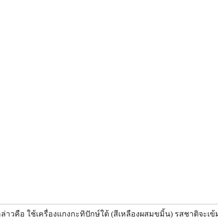
าวคือ ใช้เครื่องแกงกะทิปักษ์ใต้ (สีเหลืองผสมขมิ้น) รสชาติจะเข