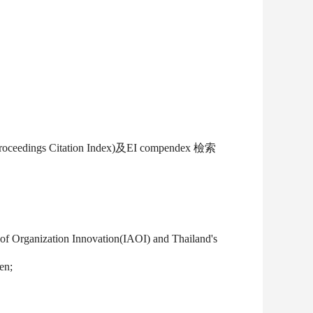
itation Index)及EI compendex 檢索
n of Organization Innovation(IAOI) and Thailand's
en;