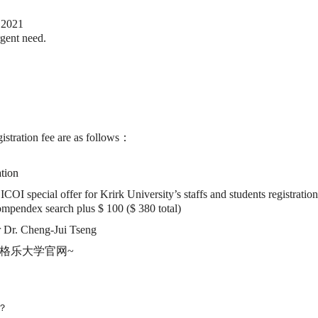
, 2021
rgent need.
istration fee are as follows：
ation
COI special offer for Krirk University’s staffs and students registrat
mpendex search plus $ 100 ($ 380 total)
or Dr. Cheng-Jui Tseng
格乐大学官网~
？