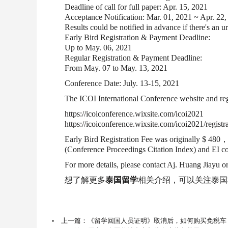
Deadline of call for full paper: Apr. 15, 2021
Acceptance Notification: Mar. 01, 2021 ~ Apr. 22
Results could be notified in advance if there's an u
Early Bird Registration & Payment Deadline:
Up to May. 06, 2021
Regular Registration & Payment Deadline:
From May. 07 to May. 13, 2021
Conference Date: July. 13-15, 2021
The ICOI International Conference website and reg
https://icoiconference.wixsite.com/icoi2021
https://icoiconference.wixsite.com/icoi2021/registr
Early Bird Registration Fee was originally $ 480，I
(Conference Proceedings Citation Index) and EI co
For more details, please contact Aj. Huang Jiayu 
想了解更多
泰国留学
相关介绍，可以关注泰国
上一篇：《留学回国人员证明》取消后，如何购买免税车