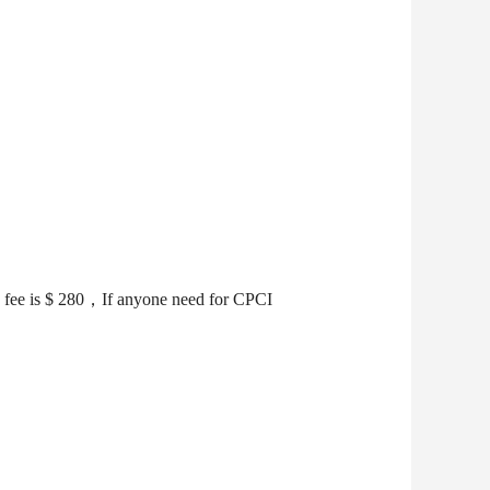
ion fee is $ 280，If anyone need for CPCI