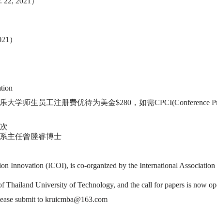
 22, 2021）
2021）
ation
册费优待为美金$280，如需CPCI(Conference Proceedings C
场次
系主任曾塍睿博士
ion Innovation (ICOI), is co-organized by the International Associatio
of Thailand University of Technology, and the call for papers is now op
lease submit to
kruicmba@163.com