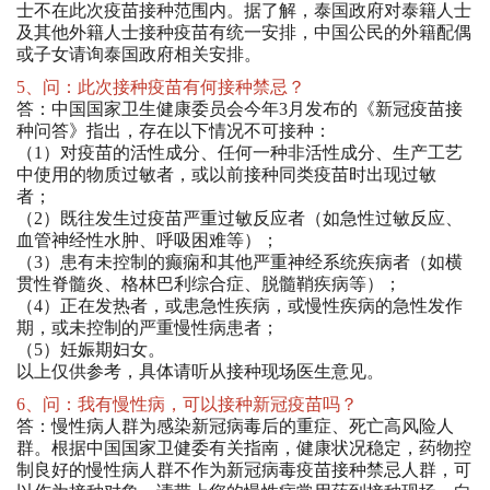
士不在此次疫苗接种范围内。据了解，泰国政府对泰籍人士
及其他外籍人士接种疫苗有统一安排，中国公民的外籍配偶
或子女请询泰国政府相关安排。
5、问：此次接种疫苗有何接种禁忌？
答：中国国家卫生健康委员会今年3月发布的《新冠疫苗接
种问答》指出，存在以下情况不可接种：
（1）对疫苗的活性成分、任何一种非活性成分、生产工艺
中使用的物质过敏者，或以前接种同类疫苗时出现过敏
者；
（2）既往发生过疫苗严重过敏反应者（如急性过敏反应、
血管神经性水肿、呼吸困难等）；
（3）患有未控制的癫痫和其他严重神经系统疾病者（如横
贯性脊髓炎、格林巴利综合症、脱髓鞘疾病等）；
（4）正在发热者，或患急性疾病，或慢性疾病的急性发作
期，或未控制的严重慢性病患者；
（5）妊娠期妇女。
以上仅供参考，具体请听从接种现场医生意见。
6、问：我有慢性病，可以接种新冠疫苗吗？
答：慢性病人群为感染新冠病毒后的重症、死亡高风险人
群。根据中国国家卫健委有关指南，健康状况稳定，药物控
制良好的慢性病人群不作为新冠病毒疫苗接种禁忌人群，可