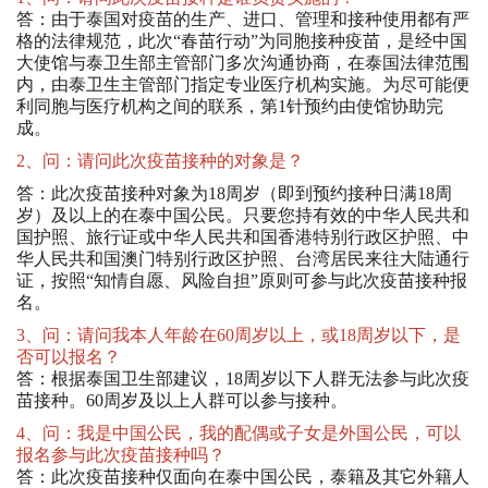
答：由于泰国对疫苗的生产、进口、管理和接种使用都有严
格的法律规范，此次“春苗行动”为同胞接种疫苗，是经中国
大使馆与泰卫生部主管部门多次沟通协商，在泰国法律范围
内，由泰卫生主管部门指定专业医疗机构实施。为尽可能便
利同胞与医疗机构之间的联系，第1针预约由使馆协助完
成。
2、问：请问此次疫苗接种的对象是？
答：此次疫苗接种对象为18周岁（即到预约接种日满18周
岁）及以上的在泰中国公民。只要您持有效的中华人民共和
国护照、旅行证或中华人民共和国香港特别行政区护照、中
华人民共和国澳门特别行政区护照、台湾居民来往大陆通行
证，按照“知情自愿、风险自担”原则可参与此次疫苗接种报
名。
3、问：请问我本人年龄在60周岁以上，或18周岁以下，是
否可以报名？
答：根据泰国卫生部建议，18周岁以下人群无法参与此次疫
苗接种。60周岁及以上人群可以参与接种。
4、问：我是中国公民，我的配偶或子女是外国公民，可以
报名参与此次疫苗接种吗？
答：此次疫苗接种仅面向在泰中国公民，泰籍及其它外籍人