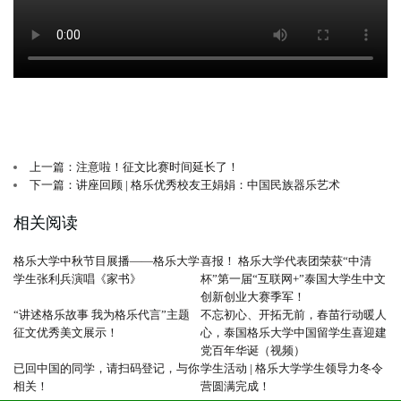
上一篇：注意啦！征文比赛时间延长了！
下一篇：讲座回顾 | 格乐优秀校友王娟娟：中国民族器乐艺术
相关阅读
格乐大学中秋节目展播——格乐大学
喜报！ 格乐大学代表团荣获“中清
学生张利兵演唱《家书》
杯”第一届“互联网+”泰国大学生中文
创新创业大赛季军！
“讲述格乐故事 我为格乐代言”主题
不忘初心、开拓无前，春苗行动暖人
征文优秀美文展示！
心，泰国格乐大学中国留学生喜迎建
党百年华诞（视频）
已回中国的同学，请扫码登记，与你
学生活动 | 格乐大学学生领导力冬令
相关！
营圆满完成！