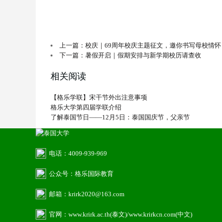
上一篇：校庆｜69周年校庆主题征文，邀你书写母校情怀
下一篇：暑假开启｜假期安排与新学期校历请查收
相关阅读
【格乐学联】宋干节外出注意事项
格乐大学第四届学联介绍
了解泰国节日——12月5日：泰国国庆节，父亲节
电话：4009-939-969
公众号：格乐国际教育
邮箱：krirk2020@163.com
官网：www.krirk.ac.th(泰文)/www.krirkcn.com(中文)