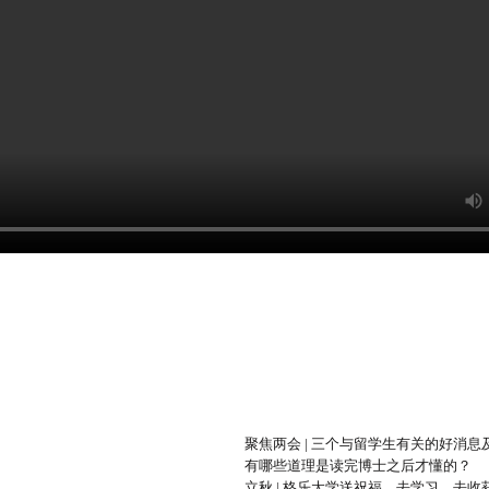
聚焦两会 | 三个与留学生有关的好消
有哪些道理是读完博士之后才懂的？
立秋 | 格乐大学送祝福，去学习，去收