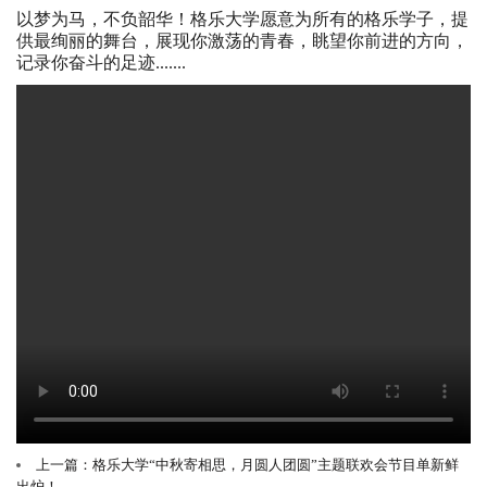
以梦为马，不负韶华！格乐大学愿意为所有的格乐学子，提
供最绚丽的舞台，展现你激荡的青春，眺望你前进的方向，
记录你奋斗的足迹.......
上一篇：格乐大学“中秋寄相思，月圆人团圆”主题联欢会节目单新鲜
出炉！