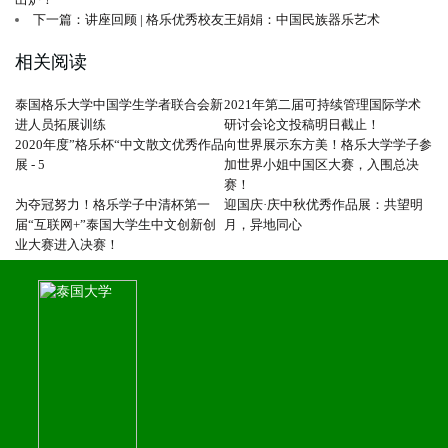
下一篇：讲座回顾 | 格乐优秀校友王娟娟：中国民族器乐艺术
相关阅读
泰国格乐大学中国学生学者联合会新
2021年第二届可持续管理国际学术
进人员拓展训练
研讨会论文投稿明日截止！
2020年度”格乐杯“中文散文优秀作品
向世界展示东方美！格乐大学学子参
展 - 5
加世界小姐中国区大赛，入围总决
赛！
为夺冠努力！格乐学子中清杯第一
迎国庆·庆中秋优秀作品展：共望明
届“互联网+”泰国大学生中文创新创
月，异地同心
业大赛进入决赛！