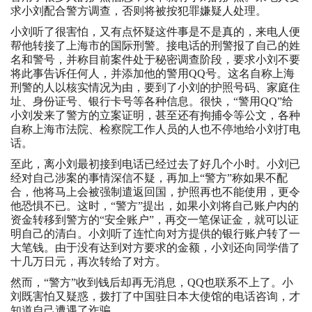
求小刘配合警方调查，否则将被按犯罪嫌疑人处理。
小刘听了很害怕，又有点怀疑这件事是不是真的，来电人便
帮他转接了上海市的国际刑警。接电话的刑警报了自己的姓
名和警号，并称目前案件处于秘密调查阶段，要求小刘不要
将此事告诉任何人，并添加他的警用QQ号。这名自称上海
刑警的人以核实情况为由，要到了小刘的护照号码、家庭住
址、身份证号、银行卡号等各种信息。很快，“警用QQ”给
小刘发来了警方的立案证明，甚至还有拘捕令等公文，各种
自称上海市法院、检察院工作人员的人也不停地给小刘打电
话。
至此，离小刘最初接到电话已经过去了好几个小时。小刘已
经对自己涉案的事情深信不疑，再加上“警方”称如果不配
合，他将马上会被强制遣返回国，护照再也不能使用，更令
他恐惧不已。这时，“警方”提出，如果小刘将自己账户内的
资金转移到警方的“安全账户”，再交一笔保证金，就可以证
明自己的清白。小刘听了连忙向对方提供的银行账户转了一
大笔钱。由于没有达到对方要求的金额，小刘还向同学借了
十几万日元，再次转给了对方。
然而，“警方”收到钱后却再无消息，QQ也联系不上了。小
刘既害怕又疑惑，拨打了中国驻日本大使馆的电话咨询，才
知道自己遭遇了诈骗。