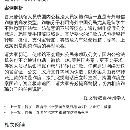
案例解析
冒充使领馆人员或国内公检法人员实施诈骗一直是海外电信
诈骗的高发类型。诈骗分子利用海外中国公民尤其是留学生
不熟悉两国法律、防范意识不强等弱点，通过制作虚假公文
威逼、恐吓等手段骗取钱财。其所要求的汇款方式包括银行
转账，微信、支付宝转账，将钱放入车站储物箱，等等。上
述案例是此类诈骗的典型流程。
请大家切记：使领馆不会通知公民来领取公文，国内公检法
机关也不会通过电话、微信、QQ等跨国办案，更不会要求
涉案人员提供银行账户密码和转账汇款。任何通过网络发送
的警官证、公文、政府文件等均为伪造，以办案为由要求转
账汇款的均是诈骗，接到此类电话应立即挂断。跨国诈骗立
案困难，资金极难追回，请大家务必提高警惕，切勿相信诈
骗分子的任何说辞。
图文转载自神州学人
上一篇：转发：教育部《平安留学微视频系列》防止打工被骗
下一篇：原来！泰国的治愈力都藏在这些角落里
相关阅读