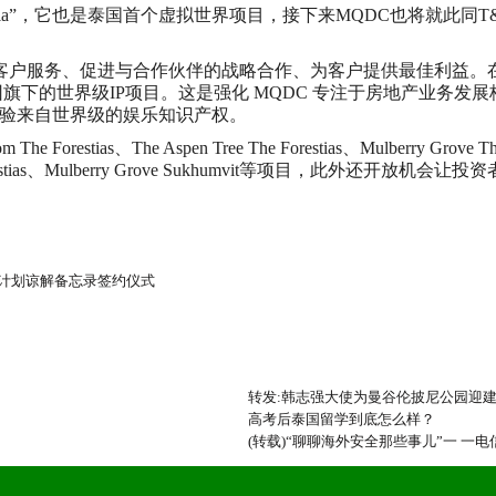
slucia”，它也是泰国首个虚拟世界项目，接下来MQDC也将就此
的客户服务、促进与合作伙伴的战略合作、为客户提供最佳利益。在 202
为T&B集团旗下的世界级IP项目。这是强化 MQDC 专注于房地产
验来自世界级的娱乐知识产权。
、The Aspen Tree The Forestias、Mulberry Grove The Forest
s The Forestias、Mulberry Grove Sukhumvit等项目，此外还
计划谅解备忘录签约仪式
转发:韩志强大使为曼谷伦披尼公园迎
高考后泰国留学到底怎么样？
(转载)“聊聊海外安全那些事儿”一 一电