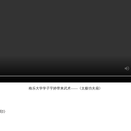
格乐大学学子宇婷带来武术——《太极功夫扇》
唐印》