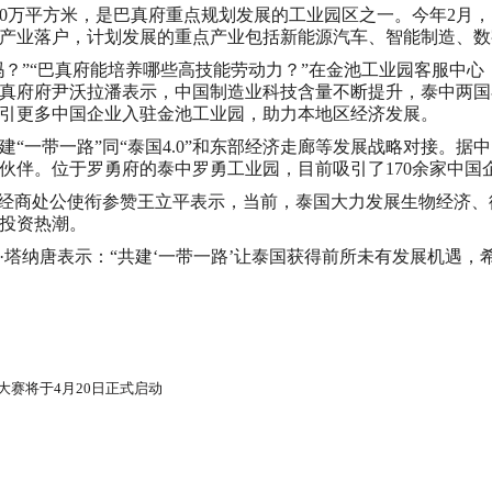
280万平方米，是巴真府重点规划发展的工业园区之一。今年2
产业落户，计划发展的重点产业包括新能源汽车、智能制造、数
吗？”“巴真府能培养哪些高技能劳动力？”在金池工业园客服中
真府府尹沃拉潘表示，中国制造业科技含量不断提升，泰中两国
引更多中国企业入驻金池工业园，助力本地区经济发展。
“一带一路”同“泰国4.0”和东部经济走廊等发展战略对接。据中
易伙伴。位于罗勇府的泰中罗勇工业园，目前吸引了170余家中国
馆经商处公使衔参赞王立平表示，当前，泰国大力发展生物经济
投资热潮。
·塔纳唐表示：“共建‘一带一路’让泰国获得前所未有发展机遇
业大赛将于4月20日正式启动