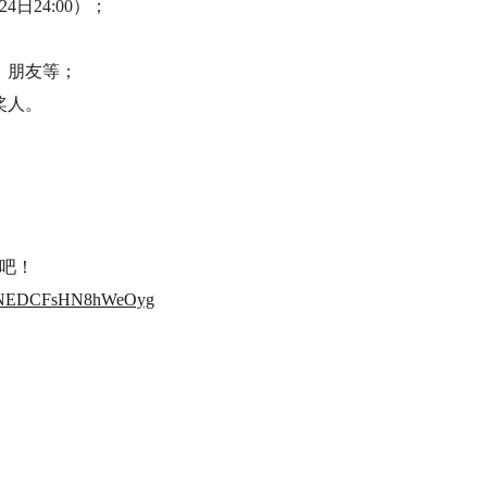
日24:00）；
、朋友等；
奖人。
吧！
uSWhNEDCFsHN8hWeOyg