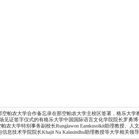
学与那空帕农大学合作备忘录在那空帕农大学主校区签署，格乐大
表双方签字。现场见证签字仪式的有格乐大学中国国际语言文化学院院长
别事务副校长Runglawon Eamkusolkit助理教授、人文与社
学与信息技术学院院长Khajit Na Kalasindhu助理教授等大学相关