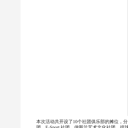
本次活动共开设了10个社团俱乐部的摊位，分别是
团、E-Sport 社团、伊斯兰艺术文化社团、排