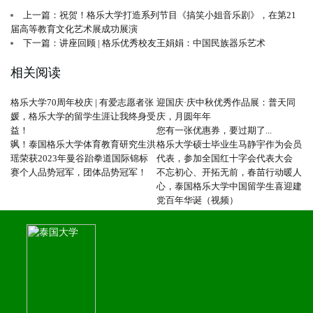
上一篇：祝贺！格乐大学打造系列节目《搞笑小姐音乐剧》，在第21
届高等教育文化艺术展成功展演
下一篇：讲座回顾 | 格乐优秀校友王娟娟：中国民族器乐艺术
相关阅读
格乐大学70周年校庆 | 有爱志愿者张
迎国庆·庆中秋优秀作品展：普天同
媛，格乐大学的留学生涯让我终身受
庆，月圆年年
益！
您有一张优惠券，要过期了...
飒！泰国格乐大学体育教育研究生洪
格乐大学硕士毕业生马静宇作为会员
瑶荣获2023年曼谷跆拳道国际锦标
代表，参加全国红十字会代表大会
赛个人品势冠军，团体品势冠军！
不忘初心、开拓无前，春苗行动暖人
心，泰国格乐大学中国留学生喜迎建
党百年华诞（视频）