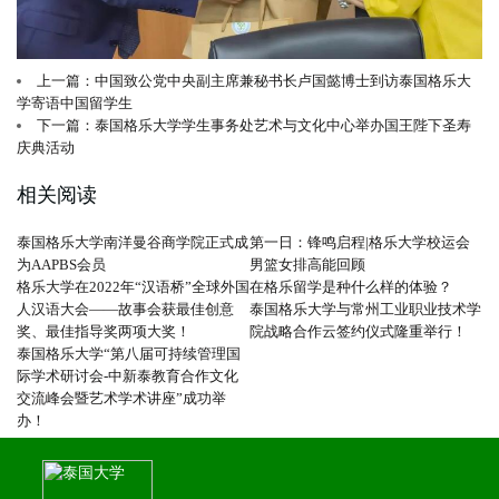
上一篇：中国致公党中央副主席兼秘书长卢国懿博士到访泰国格乐大
学寄语中国留学生
下一篇：泰国格乐大学学生事务处艺术与文化中心举办国王陛下圣寿
庆典活动
相关阅读
泰国格乐大学南洋曼谷商学院正式成
第一日：锋鸣启程|格乐大学校运会
为AAPBS会员
男篮女排高能回顾
格乐大学在2022年“汉语桥”全球外国
在格乐留学是种什么样的体验？
人汉语大会——故事会获最佳创意
泰国格乐大学与常州工业职业技术学
奖、最佳指导奖两项大奖！
院战略合作云签约仪式隆重举行！
泰国格乐大学“第八届可持续管理国
际学术研讨会-中新泰教育合作文化
交流峰会暨艺术学术讲座”成功举
办！