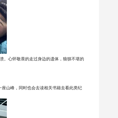
溃。心怀敬畏的走过身边的遗体，狼狈不堪的
去攀登一座山峰，同时也会去读相关书籍去看此类纪