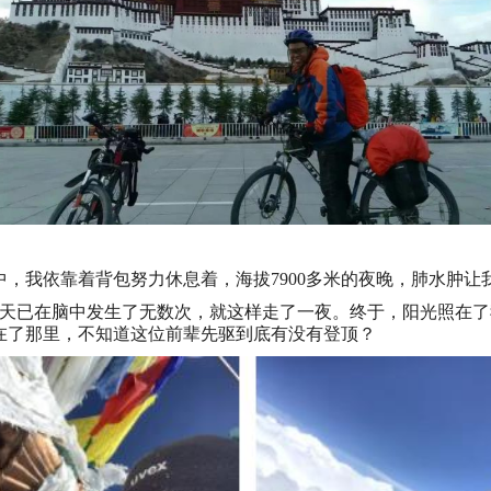
山帐中，我依靠着背包努力休息着，海拔7900多米的夜晚，肺水肿
一天已在脑中发生了无数次，就这样走了一夜。终于，阳光照在
留在了那里，不知道这位前辈先驱到底有没有登顶？