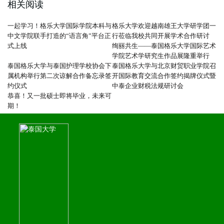
相关阅读
一起学习！格乐大学国际学院本科与
格乐大学欢迎越南雄王大学研学团一
中文学院联手打造的“语言角”平台正
行莅临我校共同开展学术合作研讨
式上线
绚丽共生——泰国格乐大学国际艺术
学院艺术学研究生作品展隆重举行
泰国格乐大学与泰国护理学校协会下
泰国格乐大学与北京财贸职业学院召
属机构举行第二次谅解合作备忘录签
开国际教育交流合作签约揭牌仪式暨
约仪式
中泰企业财税法规研讨会
恭喜！又一批硕士即将毕业，未来可
期！