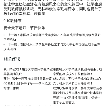
都让学生处处生活在有着感恩之心的文化氛围中，让学生感
受到教师默默耕耘、无私奉献的辛勤与汗水，同时也提升了
教师们的幸福感、获得感。
9.10教师节
祝全天下老师：节日快乐！
上一篇：泰国格乐大学师生受邀参加2023年东北亚青年可持续发展研
习营活动
下一篇：泰国格乐大学学生事务处艺术与文化中心举办国王陛下圣寿
庆典活动
相关阅读
我们毕业啦！格乐大学国际学生毕业
泰国格乐大学毕业典礼圆满结束，祝
典礼圆满礼成
亲爱的格乐校友们前程似锦！
预告 | 第十一届可持续管理国际会议
成功发表！两位学子成功发表SCI论
(ICSM) 21日下午行程——学术论文
文，格乐学术实力再添新彩！
写作工作坊
助力职业教育发展！格乐大学联合泰
国职业院校及吉林交通职业技术学院
开展“中文+职业技能”培训，促进中
泰学子互动交流！