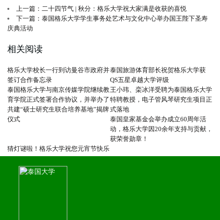
上一篇：二十四节气 | 秋分：格乐大学祝大家满是收获的喜悦
下一篇：泰国格乐大学学生事务处艺术与文化中心举办国王陛下圣寿
庆典活动
相关阅读
格乐大学校长一行到访曼谷市政府并
泰国旅游体育部长祝贺格乐大学获
签订合作备忘录
QS五星卓越大学评级
泰国格乐大学与南京传媒学院继续教
王小玮、栾冰洋受聘为泰国格乐大学
育学院正式签署合作协议，并举办了
特聘教授，电子管风琴研究生项目正
共建“硕士研究生联合培养基地”揭牌
式落地
仪式
泰国皇家基金会举办成立60周年活
动，格乐大学因20余年支持与贡献，
获荣誉勋章！
猜灯谜啦！格乐大学祝您元宵节快乐