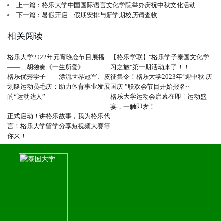
上一篇：格乐大学中国国际语言文化学院举办庆祝中秋文化活动
下一篇：暑假开启｜假期安排与新学期校历请查收
相关阅读
格乐大学2022年元宵晚会节目展播
【格乐学联】"格乐学子泰国文化学
——二胡独奏《一生所爱》
习之旅"第一期活动来了！！
格乐优秀学子——漂流世界冠军、皮
征集令！格乐大学2023年“迎中秋 庆
划艇运动员毛庆：助力体育事业发展
国庆 ”联欢会节目开始报名~
的“运动达人”
格乐大学运动会启幕在即！运动盛
宴，一触即发！
正式启动！讲格乐故事，我为格乐代
言！格乐大学留学分享短视频大赛等
你来！