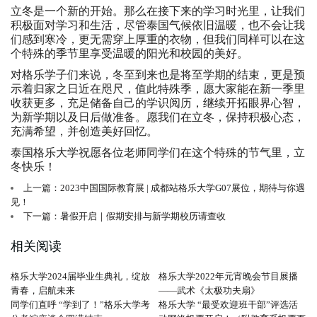
立冬是一个新的开始。那么在接下来的学习时光里，让我们
积极面对学习和生活，尽管泰国气候依旧温暖，也不会让我
们感到寒冷，更无需穿上厚重的衣物，但我们同样可以在这
个特殊的季节里享受温暖的阳光和校园的美好。
对格乐学子们来说，冬至到来也是将至学期的结束，更是预
示着归家之日近在咫尺，值此特殊季，愿大家能在新一季里
收获更多，充足储备自己的学识阅历，继续开拓眼界心智，
为新学期以及日后做准备。愿我们在立冬，保持积极心态，
充满希望，并创造美好回忆。
泰国格乐大学祝愿各位老师同学们在这个特殊的节气里，立
冬快乐！
上一篇：2023中国国际教育展 | 成都站格乐大学G07展位，期待与你遇
见！
下一篇：暑假开启｜假期安排与新学期校历请查收
相关阅读
格乐大学2024届毕业生典礼，绽放
格乐大学2022年元宵晚会节目展播
青春，启航未来
——武术《太极功夫扇》
同学们直呼 “学到了！”格乐大学考
格乐大学 “最受欢迎班干部”评选活