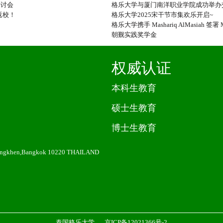
研讨会
格乐大学与厦门南洋职业学院成功举办
返校！
格乐大学2025宋干节市集欢乐开启~
格乐大学携手 Mashariq AlMasi
朝觐实践奖学金
权威认证
本科生教育
硕士生教育
博士生教育
angkhen,Bangkok 10220 THAILAND
泰国格乐大学
京ICP备12021366号-2