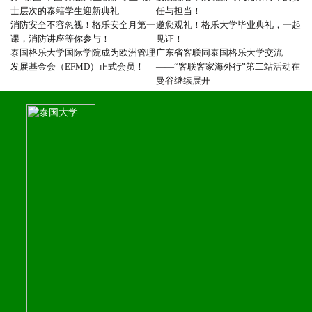
士层次的泰籍学生迎新典礼
任与担当！
消防安全不容忽视！格乐安全月第一
邀您观礼！格乐大学毕业典礼，一起
课，消防讲座等你参与！
见证！
泰国格乐大学国际学院成为欧洲管理
广东省客联同泰国格乐大学交流
发展基金会（EFMD）正式会员！
——“客联客家海外行”第二站活动在
曼谷继续展开