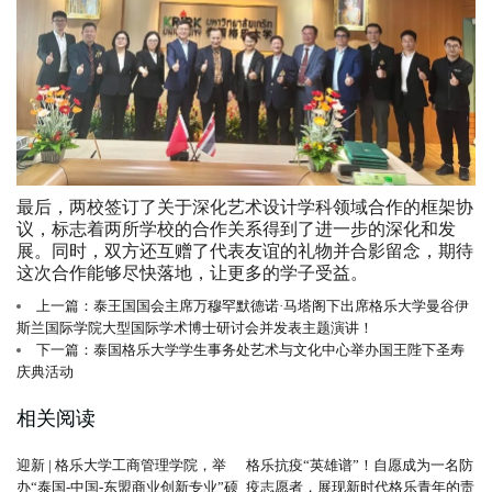
最后，两校签订了关于深化艺术设计学科领域合作的框架协
议，标志着两所学校的合作关系得到了进一步的深化和发
展。同时，双方还互赠了代表友谊的礼物并合影留念，期待
这次合作能够尽快落地，让更多的学子受益。
上一篇：泰王国国会主席万穆罕默德诺·马塔阁下出席格乐大学曼谷伊
斯兰国际学院大型国际学术博士研讨会并发表主题演讲！
下一篇：泰国格乐大学学生事务处艺术与文化中心举办国王陛下圣寿
庆典活动
相关阅读
迎新 | 格乐大学工商管理学院，举
格乐抗疫“英雄谱”！自愿成为一名防
办“泰国-中国-东盟商业创新专业”硕
疫志愿者，展现新时代格乐青年的责