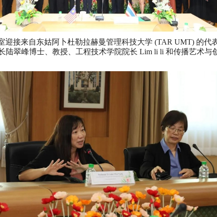
外事办公室迎接来自东姑阿卜杜勒拉赫曼管理科技大学 (TAR UMT)
长陆翠峰博士、教授、工程技术学院院长 Lim li li 和传播艺术与创意产业学