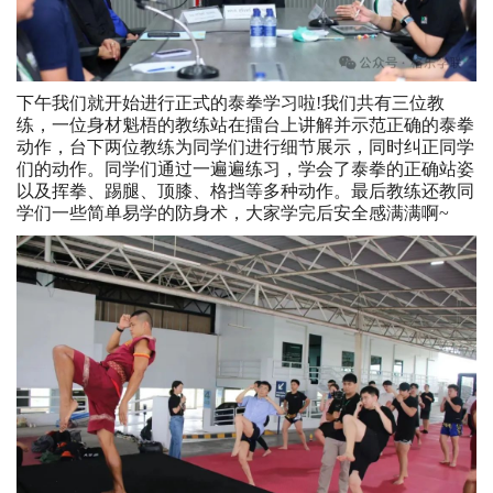
下午我们就开始进行正式的泰拳学习啦!我们共有三位教
练，一位身材魁梧的教练站在擂台上讲解并示范正确的泰拳
动作，台下两位教练为同学们进行细节展示，同时纠正同学
们的动作。同学们通过一遍遍练习，学会了泰拳的正确站姿
以及挥拳、踢腿、顶膝、格挡等多种动作。最后教练还教同
学们一些简单易学的防身术，大家学完后安全感满满啊~