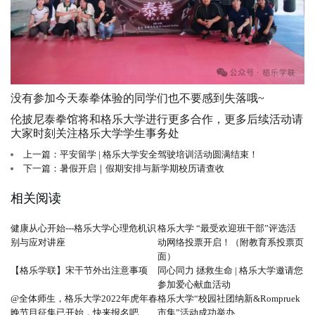
没有参加今天泰拳体验的同学们也不要感到失落哦~
伦披尼泰拳馆将和格乐大学进行更多合作，更多后续活动请
大家时刻关注格乐大学学生事务处
上一篇：平安留学 | 格乐大学安全驾驶培训活动圆满结束！
下一篇：暑假开启｜假期安排与新学期校历请查收
相关阅读
健康从心开始---格乐大学心理危机识
格乐大学 “最受欢迎班干部”评选活
别与应对讲座
动网络投票开启！（附教育系投票页
面）
【格乐学联】宋干节外出注意事项
同心同力 拯救生命 | 格乐大学邀请您
参加爱心献血活动
@全体师生，格乐大学2022年虎年春
格乐大学“校园社团纳新&Rompruek
晚节目征集已开始，快来报名吧
市集”活动成功举办