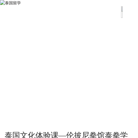
泰国文化体验课—伦披尼拳馆泰拳学