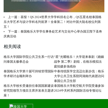
上一篇：喜报！QS 2024世界大学学科排名公布，QS五星名校泰国格
乐大学艺术与设计学科名列前茅！全泰第二！对比中国大陆名校位列第
五！
下一篇：泰国格乐大学学生事务处艺术与文化中心举办国王陛下圣寿
庆典活动
相关阅读
格乐大学国际学院公共卫生系一行访
“星”光耀格乐！大学迎来泰剧《婚姻
问泰国太极拳总会
战争 第二季》剧组，在格乐模拟法
庭拍摄多场戏份
泰国格乐大学第十届可持续管理国际
中泰传统医学交流迈出新步伐：格乐
学术研讨会顺利举办
大学公共卫生系陪同湖南代表团访问
泰国公共卫生部
格乐大学校长受邀担任泰国国家建设
泰国格乐大学航空航天学院受邀参加
研究院领导力项目主席并发表主题讲
2024中关村系列国际活动专项论坛
座！