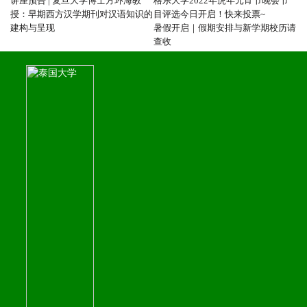
讲座预告 | 复旦大学博士方环海教
格乐大学2022年虎年元宵节晚会节
授：早期西方汉学期刊对汉语知识的
目评选今日开启！快来投票~
建构与呈现
暑假开启｜假期安排与新学期校历请
查收