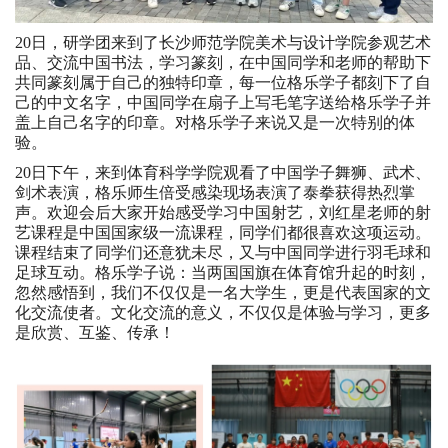
20日，研学团来到了长沙师范学院美术与设计学院参观艺术
品、交流中国书法，学习篆刻，在中国同学和老师的帮助下
共同篆刻属于自己的独特印章，每一位格乐学子都刻下了自
己的中文名字，中国同学在扇子上写毛笔字送给格乐学子并
盖上自己名字的印章。对格乐学子来说又是一次特别的体
验。
20日下午，来到体育科学学院观看了中国学子舞狮、武术、
剑术表演，格乐师生倍受感染现场表演了泰拳获得热烈掌
声。欢迎会后大家开始感受学习中国射艺，刘红星老师的射
艺课程是中国国家级一流课程，同学们都很喜欢这项运动。
课程结束了同学们还意犹未尽，又与中国同学进行羽毛球和
足球互动。格乐学子说：当两国国旗在体育馆升起的时刻，
忽然感悟到，我们不仅仅是一名大学生，更是代表国家的文
化交流使者。文化交流的意义，不仅仅是体验与学习，更多
是欣赏、互鉴、传承！