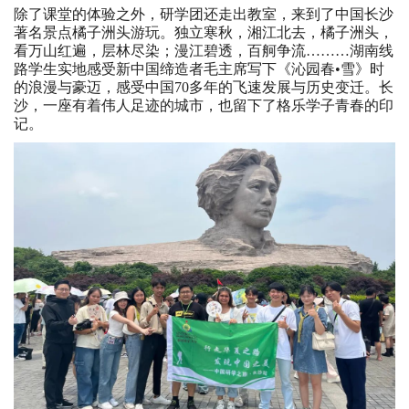
除了课堂的体验之外，研学团还走出教室，来到了中国长沙
著名景点橘子洲头游玩。独⽴寒秋，湘江北去，橘⼦洲头，
看万⼭红遍，层林尽染；漫江碧透，百舸争流………湖南线
路学生实地感受新中国缔造者毛主席写下《沁园春•雪》时
的浪漫与豪迈，感受中国70多年的飞速发展与历史变迁。长
沙，一座有着伟人足迹的城市，也留下了格乐学子青春的印
记。