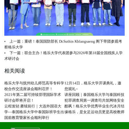
上一篇：重磅！泰国国防部长 Dr.Suthin Khlangsaeng 阁下带团参观考
察格乐大学
下一篇：联合主办！格乐大学代表团参与2026年第18届全国残疾人学
术研讨会
相关阅读
格乐大学与抚州幼儿师范高等专科学
12月14日，格乐大学开课典礼，邀
校合作交流座谈会顺利召开！
您观礼~
2021年第二届可持续管理国际学术
讲座回顾｜泰国格乐大学与泰国科技
研讨会即将开启！
犯罪调查局第一调查司共筑网络安全
云程发轫 赓续前行｜大连外国语大
酷飒！格乐大学优秀毕业生代冰月结
学—泰国格乐大学中泰国际班学生出
缘格乐，是女足运动员更是高校教师
国前教育暨家长会顺利举行