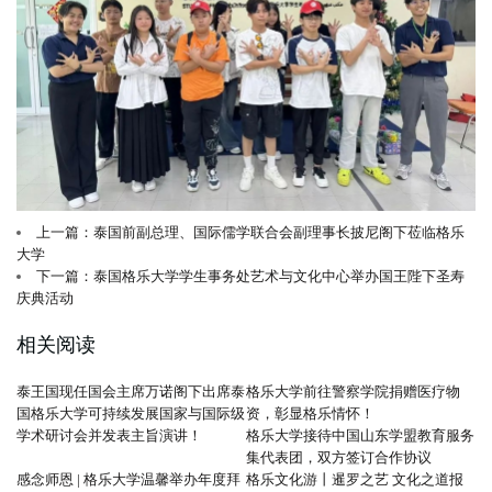
上一篇：泰国前副总理、国际儒学联合会副理事长披尼阁下莅临格乐
大学
下一篇：泰国格乐大学学生事务处艺术与文化中心举办国王陛下圣寿
庆典活动
相关阅读
泰王国现任国会主席万诺阁下出席泰
格乐大学前往警察学院捐赠医疗物
国格乐大学可持续发展国家与国际级
资，彰显格乐情怀！
学术研讨会并发表主旨演讲！
格乐大学接待中国山东学盟教育服务
集代表团，双方签订合作协议
感念师恩 | 格乐大学温馨举办年度拜
格乐文化游丨暹罗之艺 文化之道报