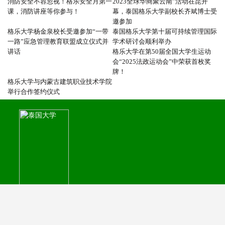
消防安全不容忽视！格乐安全月第一
2023全球华商聚云南”活动在昆开
课，消防讲座等你参与！
幕，泰国格乐大学副校长齐斌博士受
邀参加
格乐大学杨金泉校长受邀参加“一带
泰国格乐大学第十届可持续管理国际
一路”应急管理教育联盟成立仪式并
学术研讨会顺利举办
讲话
格乐大学在第50届全国大学生运动
会“2025法政运动会”中荣获首枚奖
牌！
格乐大学与内蒙古建筑职业技术学院
举行合作签约仪式