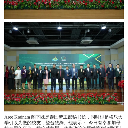
Aree Krainara 阁下既是泰国劳工部秘书长，同时也是格乐大
学引以为傲的校友，登台致辞。他表示："今日有幸参加母