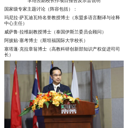
李绍云副校长作项目报告及宗旨说明
国家级专家主题讨论（阵容包括）：
玛尼拉·萨瓦迪瓦特名誉教授博士（东盟多语言翻译与诠释
中心主任）
威萨鲁·拉维副教授博士（泰国伊斯兰委员会顾问）
阿披贴·塞考博士（斯坦福国际大学校长）
塞塔蓬·克拉章翁博士（高教科研创新部知识产权促进司司
长）