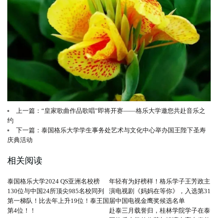
上一篇：“皇家歌曲作品歌唱”即将开赛——格乐大学邀您共赴音乐之
约
下一篇：泰国格乐大学学生事务处艺术与文化中心举办国王陛下圣寿
庆典活动
相关阅读
泰国格乐大学2024 QS亚洲名校榜
年轻有为好榜样！格乐学子王芳政主
130位与中国24所顶尖985名校同列
演电视剧《妈妈在等你》，入选第31
第一梯队！比去年上升19位！泰王国
届中国电视金鹰奖候选名单
第4位！！
赴泰三月载誉归，桂林学院学子在泰