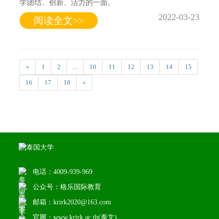
学团结、创新、活力的一面。
2022-03-23
阅读全文>>
«
1
2
...
10
11
12
13
14
15
16
17
18
»
电话：4009-939-969
公众号：格乐国际教育
邮箱：krirk2020@163.com
官网：www.krirk.ac.th(泰文)