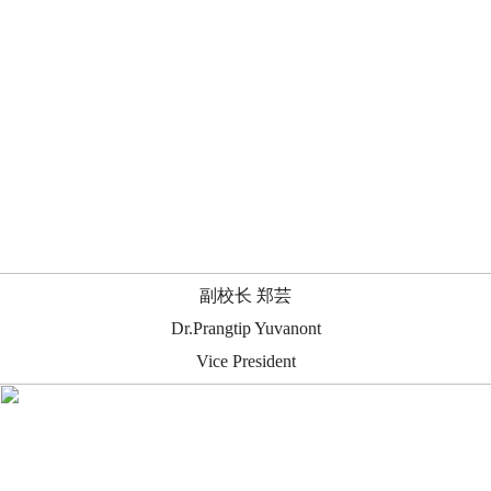
副校长 郑芸
Dr.Prangtip Yuvanont
Vice President