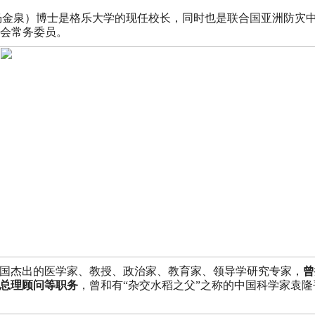
se（中文名：杨金泉）博士是格乐大学的现任校长，同时也是联合国亚洲防灾中心(Asian D
员会常务委员。
国杰出的医学家、教授、政治家、教育家、领导学研究专家，
曾
总理顾问等职务
，曾和有“杂交水稻之父”之称的中国科学家袁隆