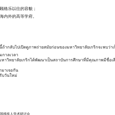
回顾格乐以往的容貌；
誉海内外的高等学府。
้ถ้ากลับไปเปิดดูภาพถ่ายสมัยก่อนของมหาวิทยาลัยเกริกจะพบว่าเป็
ตามกาลเวลา
ันมหาวิทยาลัยเกริกได้พัฒนาเป็นสถาบันการศึกษาที่มีคุณภาพมีชื่อเสี
รามาเจอกัน
รับวันใหม่
全国残疾人学术研讨会