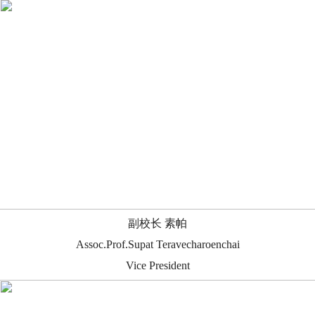
副校长 素帕
Assoc.Prof.Supat Teravecharoenchai
Vice President