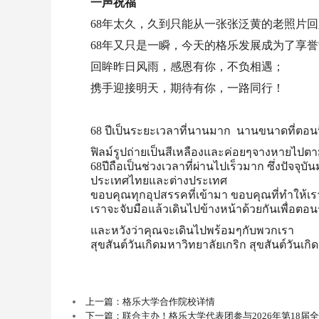
一声祝福
68年太久，久到只能从一张张泛黄的老照片
68年又只是一瞬，今天的格乐发展成为了享
回眸昨日风雨，感恩有你，不负相遇；
携手迎接明天，期待有你，一路同行！
68 ปีเป็นระยะเวลาที่นานมาก นานขนาดที่ตอนนี
ฟิลม์รูปถ่ายเป็นสีเหลืองและค่อยๆจางหายไป
68ปีถือเป็นช่วงเวลาที่ผ่านไปเร็วมาก ซึ่งปัจจุบ
ประเทศไทยและต่างประเทศ
ขอบคุณทุกอุปสรรคที่เข้ามา ขอบคุณที่ทำให้เ
เราจะจับมือแล้วเดินไปข้างหน้าด้วยกันเพื่อตอน
และหวังว่าคุณจะเดินไปพร้อมๆกับพวกเรา
สุขสันต์วันเกิดมหาวิทยาลัยเกริก สุขสันต์วันเกิด
上一篇：格乐大学合作院校详情
下一篇：联合主办！格乐大学代表团参与2026年第18届