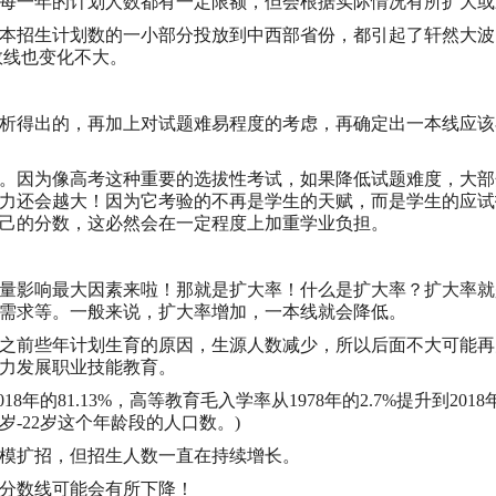
每一年的计划人数都有一定限额，但会根据实际情况有所扩大或
二三本招生计划数的一小部分投放到中西部省份，都引起了轩然大
分数线也变化不大。
析得出的，再加上对试题难易程度的考虑，再确定出一本线应该
。因为像高考这种重要的选拔性考试，如果降低试题难度，大部
力还会越大！因为它考验的不再是学生的天赋，而是学生的应试
己的分数，这必然会在一定程度上加重学业负担。
量影响最大因素来啦！那就是扩大率！什么是扩大率？扩大率就
需求等。一般来说，扩大率增加，一本线就会降低。
之前些年计划生育的原因，生源人数减少，所以后面不大可能再
力发展职业技能教育。
8年的81.13%，高等教育毛入学率从1978年的2.7%提升到20
-22岁这个年龄段的人口数。)
模扩招，但招生人数一直在持续增长。
分数线可能会有所下降！