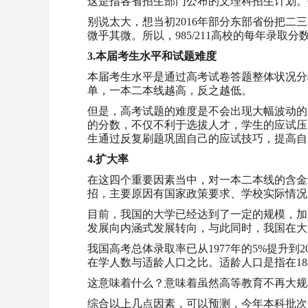
这是指各省招生部门公布的文理科招生计划。
别说太大，想当初2016年部分东部省份把
微乎其微。所以，985/211高校的每年录取
3.本届考生水平和试题难度
本届考生水平是通过高考试卷答题整体状况分
单，一本二本线越高，反之越低。
但是，高考试题的难度是不会出现大幅波动的
的分数，不仅不利于选拔人才，学生的应试压
生通过反复刷题巩固自己的应试技巧，提高自
4.扩大率
在这四个重要因素当中，对一本二本线的含金
招，主要原因有国家政策要求、学校实际情况
目前，我国的大学已经达到了一定的规模，加
发展向内涵式发展转向，与此同时，我国在大
我国高考总体录取率已从1977年的5%提升到201
在学人数与适龄人口之比。适龄人口是指在18岁
这意味着什么？意味着虽然高等教育不再大规
综合以上几点因素，可以预测，今年本科批次