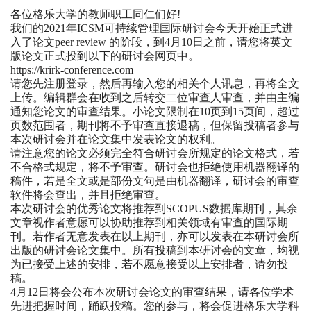
各位格乐大学的教师职工同仁们好!
我们的2021年ICSM可持续管理国际研讨会今天开始正式进
入了论文peer review 的阶段，到4月10日之前，请您将英文
版论文正式投到以下的研讨会网页中。
https://krirk-conference.com
请您先注册登录，然后再输入您的相关个人讯息，再将全文
上传。编辑群会在收到之后转交二位审查人审查，并由主编
通知您论文的审查结果。小论文限制在10页到15页间，超过
页数范围者，期刊将不予审查直接退稿，但保留投稿者参与
本次研讨会并在论文集中发表论文的权利。
请注意您的论文必须完全符合研讨会所规定的论文格式，若
不合格式规定，将不予审查。研讨会也拒绝使用机器翻译的
稿件，若是全文或是部份文句是由机器翻译，研讨会的审查
软件将会查出，并且拒绝审查。
本次研讨会的优秀论文将推荐到SCOPUS数据库期刊，其余
文章视作者意愿可以协助推荐到相关领域有审查的国际期
刊。若作者无意发表在以上期刊，亦可以发表在本研讨会所
出版的研讨会论文集中。所有投稿到本研讨会的文章，均视
为已接受上述的安排，若不愿意接受以上安排者，请勿投
稿。
4月12日将会公布本次研讨会论文的审查结果，请各位学术
先进把握时间，踊跃投稿。您的参与，将会促进格乐大学科