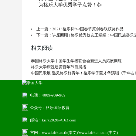
为格乐大学优秀学子点赞！👍
上一篇：2021“格乐杯”中国春节原创春联获奖作品
下一篇：讲座回顾 | 格乐优秀校友王娟娟：中国民族器乐
相关阅读
泰国格乐大学中国学生学者联合会新进人员拓展训练
格乐大学庆祝建党百年节目展播
中国民歌展·遇见格乐好青年！格乐学子蒙才华演唱《千年古
电话：4009-939-969
公众号：格乐国际教育
邮箱：krirk2020@163.com
官网：www.krirk.ac.th(泰文)/www.krirkcn.com(中文)