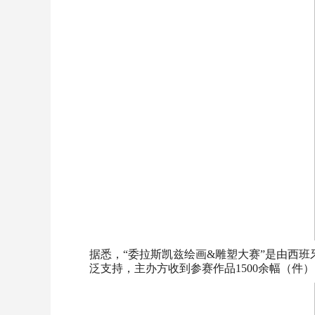
据悉，“委拉斯凯兹绘画&雕塑大赛”是由西
泛支持，主办方收到参赛作品1500余幅（件