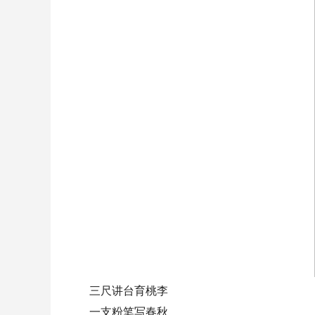
三尺讲台育桃李
一支粉笔写春秋