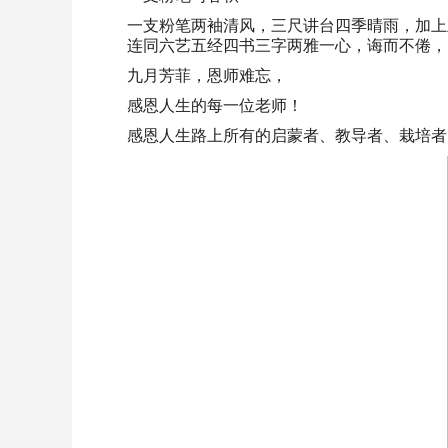
一支粉笔两袖清风，三尺讲台四季晴雨，加上
连同六艺五经四书三字两雅一心，诲而不倦，
九月芳菲，恩师难忘，
感恩人生的每一位老师！
感恩人生路上所有的启蒙者、教导者、栽培者