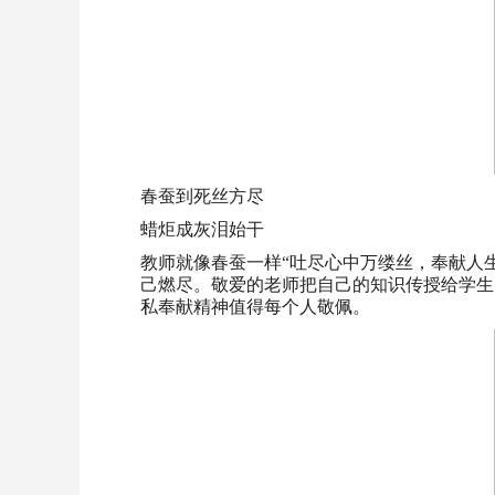
春蚕到死丝方尽
蜡炬成灰泪始干
教师就像春蚕一样“吐尽心中万缕丝，奉献人
己燃尽。敬爱的老师把自己的知识传授给学生
私奉献精神值得每个人敬佩。