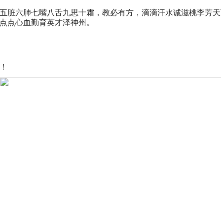
五脏六肺七嘴八舌九思十霜，教必有方，滴滴汗水诚滋桃李芳天
点点心血勤育英才泽神州。
！