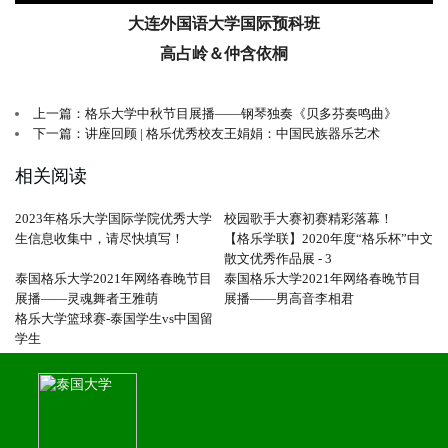
大连外国语大学国际预科班
高占岭＆仲含依桐
上一篇：格乐大学中秋节目展播——钢琴独奏《贝多芬奏鸣曲》
下一篇：讲座回顾 | 格乐优秀校友王娟娟：中国民族器乐艺术
相关阅读
2023年格乐大学国际学院优秀大学
校园歌手大赛初赛精彩落幕！
生信息收集中，请尽快填写！
【格乐学联】2020年度“格乐杯”中文
散文优秀作品展 - 3
泰国格乐大学2021年网络春晚节目
泰国格乐大学2021年网络春晚节目
展播——灵魂舞者王雅萌
展播——男高音李相君
格乐大学篮球赛-泰国学生vs中国留
学生