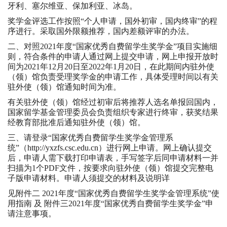
牙利、塞尔维亚、保加利亚、冰岛。
奖学金评选工作按照“个人申请，国外初审，国内终审”的程
序进行。采取国外限额推荐，国内差额评审的办法。
二、对照2021年度“国家优秀自费留学生奖学金”项目实施细
则，符合条件的申请人通过网上提交申请，网上申报开放时
间为2021年12月20日至2022年1月20日，在此期间内驻外使
（领）馆负责受理奖学金的申请工作，具体受理时间以有关
驻外使（领）馆通知时间为准。
有关驻外使（领）馆经过初审后将推荐人选名单报回国内，
国家留学基金管理委员会负责组织专家进行终审，获奖结果
经教育部批准后通知驻外使（领）馆。
三、请登录“国家优秀自费留学生奖学金管理系
统”（
http://yxzfs.csc.edu.cn
）进行网上申请。网上确认提交
后，申请人需下载打印申请表，手写签字后同申请材料一并
扫描为1个PDF文件，按要求向驻外使（领）馆提交完整电
子版申请材料。申请人须提交的材料及说明详
见附件二 2021年度“国家优秀自费留学生奖学金管理系统”使
用指南 及 附件三2021年度“国家优秀自费留学生奖学金”申
请注意事项。