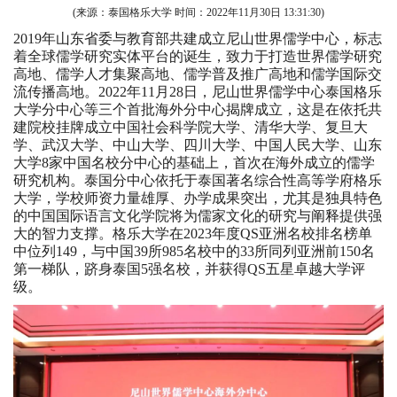
(来源：泰国格乐大学 时间：
2022年11月30日 13:31:30
)
2019年山东省委与教育部共建成立尼山世界儒学中心，标志
着全球儒学研究实体平台的诞生，致力于打造世界儒学研究
高地、儒学人才集聚高地、儒学普及推广高地和儒学国际交
流传播高地。2022年11月28日，尼山世界儒学中心泰国格乐
大学分中心等三个首批海外分中心揭牌成立，这是在依托共
建院校挂牌成立中国社会科学院大学、清华大学、复旦大
学、武汉大学、中山大学、四川大学、中国人民大学、山东
大学8家中国名校分中心的基础上，首次在海外成立的儒学
研究机构。泰国分中心依托于泰国著名综合性高等学府格乐
大学，学校师资力量雄厚、办学成果突出，尤其是独具特色
的中国国际语言文化学院将为儒家文化的研究与阐释提供强
大的智力支撑。格乐大学在2023年度QS亚洲名校排名榜单
中位列149，与中国39所985名校中的33所同列亚洲前150名
第一梯队，跻身泰国5强名校，并获得QS五星卓越大学评
级。