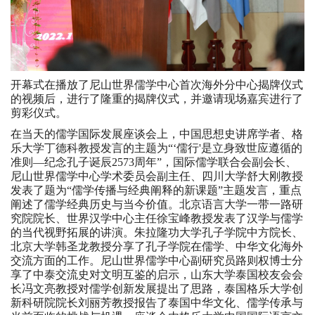
开幕式在播放了尼山世界儒学中心首次海外分中心揭牌仪式
的视频后，进行了隆重的揭牌仪式，并邀请现场嘉宾进行了
剪彩仪式。
在当天的儒学国际发展座谈会上，中国思想史讲席学者、格
乐大学丁德科教授发言的主题为“‘儒行'是立身致世应遵循的
准则—纪念孔子诞辰2573周年”，国际儒学联合会副会长、
尼山世界儒学中心学术委员会副主任、四川大学舒大刚教授
发表了题为“儒学传播与经典阐释的新课题”主题发言，重点
阐述了儒学经典历史与当今价值。北京语言大学一带一路研
究院院长、世界汉学中心主任徐宝峰教授发表了汉学与儒学
的当代视野拓展的讲演。朱拉隆功大学孔子学院中方院长、
北京大学韩圣龙教授分享了孔子学院在儒学、中华文化海外
交流方面的工作。尼山世界儒学中心副研究员路则权博士分
享了中泰交流史对文明互鉴的启示，山东大学泰国校友会会
长冯文亮教授对儒学创新发展提出了思路，泰国格乐大学创
新科研院院长刘丽芳教授报告了泰国中华文化、儒学传承与