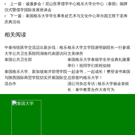
上一篇：诚邀参会！尼山世界儒学中心格乐大学分中心（泰国）揭牌
仪式暨儒学国际发展座谈会
下一篇：泰国格乐大学学生事务处艺术与文化中心举办国王陛下圣寿
庆典活动
相关阅读
中泰传统医学交流迈出新步伐：格乐
格乐大学文学院谢明勋院长一行参观
大学公共卫生系陪同湖南代表团访问
文美律所
泰国公共卫生部
泰国格乐大学泰籍学生毕业典礼隆重
举行！祝同学们前程似锦
泰国格乐大学、新加坡南洋管理学院
一起读书，一起成长！樊登读书泰国
与陕西国际商贸学院切实开展国际交
总部签约格乐大学！
流合作
湄公河杂志专访 | 格乐大学杨金泉校
长：泰中教育合作大有可为