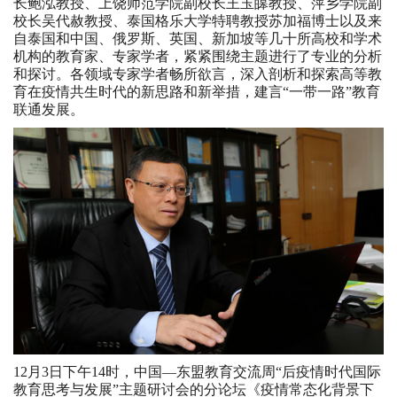
长鲍泓教授、上饶师范学院副校长王玉皞教授、萍乡学院副
校长吴代赦教授、泰国格乐大学特聘教授苏加福博士以及来
自泰国和中国、俄罗斯、英国、新加坡等几十所高校和学术
机构的教育家、专家学者，紧紧围绕主题进行了专业的分析
和探讨。各领域专家学者畅所欲言，深入剖析和探索高等教
育在疫情共生时代的新思路和新举措，建言“一带一路”教育
联通发展。
12月3日下午14时，中国—东盟教育交流周“后疫情时代国际
教育思考与发展”主题研讨会的分论坛《疫情常态化背景下