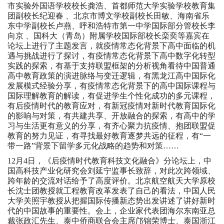
市实验外国语学校校长龚浩、首都师范大学实验学校教育集
团副校长纪迎春 、北京市博文学校副校长田敏、海南省乐
东中学副校长卢燕、呼和浩特市第一中学国际部分管校长李
向京 、国科大（青岛）附属学校国际部校长栾奕等嘉宾在
论坛上进行了主题发言，就疫情常态化背景下高中面临的机
遇与挑战进行了探讨，有疫情常态化背景下高中数字化转型
实践的探索，有基于支持联盟框架的分析视角看待中国普通
高中教育政策的演进脉络与变迁逻辑，有黑龙江高中国际化
发展模式经验分享，有疫情常态化背景下的高中国际课程与
国际理解教育的解读，有促进学生个性化成功的多元课程，
有后疫情时代的教育应对，有新冠疫情对新时代教育国际化
的影响与对策，有共建共享、开放融合的探索，有高中的学
习与生活更有意义的分享，有齐心聚力抗疫情、抱团联盟促
教育的努力见证，有寻找最好教育逐梦共远的征程，有“一
带一路”背景下留学多元化战略的趋势和对策……
12月4日，《后疫情时代教育科技文化融合》分论坛上，中
国高科技产业化研究会刘延宁监事长致辞，对此次跨领域、
跨年龄的交流对话给予了高度评价。北京航空航天大学原校
长沈士团教授就工程教育改革发表了自己的看法，中国人民
大学关照宇教授从把握国际传播新态势出发讲述了讲好新时
代的中国故事的重要性。会上，企业家代表团海尔东南亚总
裁张政汇先生、泰中侨商联合会主席邝锦荣博士、泰国浙江