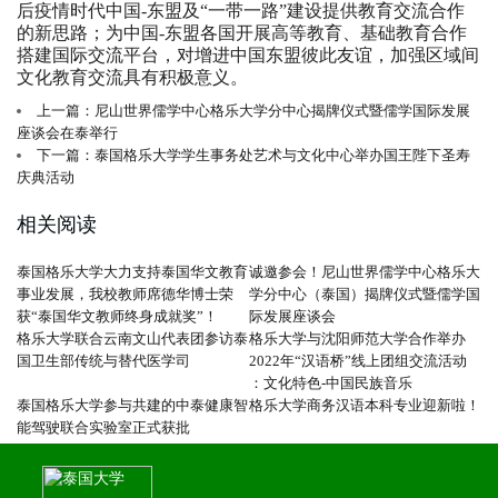
后疫情时代中国-东盟及“一带一路”建设提供教育交流合作
的新思路；为中国-东盟各国开展高等教育、基础教育合作
搭建国际交流平台，对增进中国东盟彼此友谊，加强区域间
文化教育交流具有积极意义。
上一篇：尼山世界儒学中心格乐大学分中心揭牌仪式暨儒学国际发展
座谈会在泰举行
下一篇：泰国格乐大学学生事务处艺术与文化中心举办国王陛下圣寿
庆典活动
相关阅读
泰国格乐大学大力支持泰国华文教育
诚邀参会！尼山世界儒学中心格乐大
事业发展，我校教师席德华博士荣
学分中心（泰国）揭牌仪式暨儒学国
获“泰国华文教师终身成就奖”！
际发展座谈会
格乐大学联合云南文山代表团参访泰
格乐大学与沈阳师范大学合作举办
国卫生部传统与替代医学司
2022年“汉语桥”线上团组交流活动
：文化特色-中国民族音乐
泰国格乐大学参与共建的中泰健康智
格乐大学商务汉语本科专业迎新啦！
能驾驶联合实验室正式获批