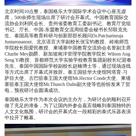
北京时间10点整，泰国格乐大学国际学术会议中心座无虚
席，500余师生现场出席了研讨会开幕式。中国教育国际交
流协会刘利民会长、贵州省委教育工委副书记、教育厅党组
书记、厅长、中国-东盟教育交流周组委会秘书长邹联克先
生、泰国高等教育科研与创新部部长顾问Dr.Patcharinruja
Juntaronanont、北京语言大学副校长张宝钧教授、岭南师范
学院校长阳爱民教授、柬埔寨中国教育交流协会名誉副主席
Charlie Mey勋爵、新加坡南洋管理学院教学院长 Wilson Ang
Seng Yi教授、首都师范大学实验学校教育集团副校长纪迎春
先生、泰国中国国际学校副校长赵楠博士等，通过现场连线
等方式出席了开幕式并致辞。泰王国驻华大使馆阿塔育·习
萨目大使、古巴驻泰王国大使馆Mr.Hector Conde大使、柬埔
寨驻泰王国大使馆Mr.Thunch Dalin副大使等也纷纷发来了贺
电，预祝研讨会圆满成功。
泰国格乐大学作为本次会议的主办方，为研讨会的顺利召开
做了充足的准备，为了让国内外参会嘉宾领略到泰国独特的
人文文化氛围，研讨会的开幕式在一段精彩的泰式乐器表演
中拉开了帷幕。