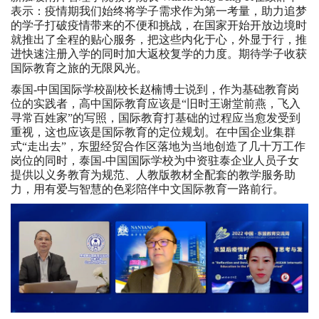
表示：疫情期我们始终将学子需求作为第一考量，助力追梦
的学子打破疫情带来的不便和挑战，在国家开始开放边境时
就推出了全程的贴心服务，把这些内化于心，外显于行，推
进快速注册入学的同时加大返校复学的力度。期待学子收获
国际教育之旅的无限风光。
泰国-中国国际学校副校长赵楠博士说到，作为基础教育岗
位的实践者，高中国际教育应该是“旧时王谢堂前燕，飞入
寻常百姓家”的写照，国际教育打基础的过程应当愈发受到
重视，这也应该是国际教育的定位规划。在中国企业集群
式“走出去”，东盟经贸合作区落地为当地创造了几十万工作
岗位的同时，泰国-中国国际学校为中资驻泰企业人员子女
提供以义务教育为规范、人教版教材全配套的教学服务助
力，用有爱与智慧的色彩陪伴中文国际教育一路前行。