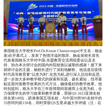
泰国格乐大学校长Prof.Dr.Krasae Chanawongse(中文名：杨金
泉)在开幕式上，发表了热情洋溢的致辞。杨金泉校长首先
代表泰国格乐大学对中国-东盟教育交流周组委会以及支
持、协办本次研讨会的国内外院校致以诚挚的感谢！接下来
就研讨会的主题，杨校长进行了深刻地解析。他说道后疫情
时代高等教育要“以患为利”,化危为机,进行深入总结和反思,
进一步加大多种教学模式的探索和实践，扬长避短，找寻最
贴近面对面教学效果的方式方法，确保最好的教学效果。他
特别提到，格乐大学在三年疫情期间迎难而上化危为机，全
力保障学生的学习效果和教学质量，荣获QS 2023亚洲名校
排名第149位，跻身泰国五强名校，与中国39所985名校中的
33所同列前150名，同时荣获QS五星卓越大学评级（注：在