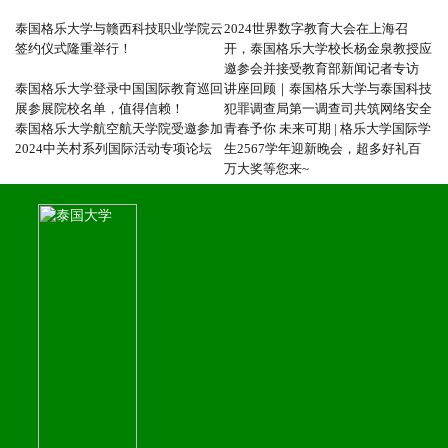
泰国格乐大学与赣西科技职业学院云
2024世界数字教育大会在上海召
签约仪式隆重举行！
开，泰国格乐大学校长杨金泉教授应
邀参会并接受教育部新闻记者专访
泰国格乐大学登录中国国际教育巡回
讲座回顾｜泰国格乐大学与泰国科技
展参展院校名单，值得信赖！
犯罪调查局第一调查司共筑网络安全
泰国格乐大学航空航天学院受邀参加
青春予你 未来可期 | 格乐大学国际学
2024中关村系列国际活动专项论坛
生2567学年迎新晚会，超多好礼百
万大奖等您来~