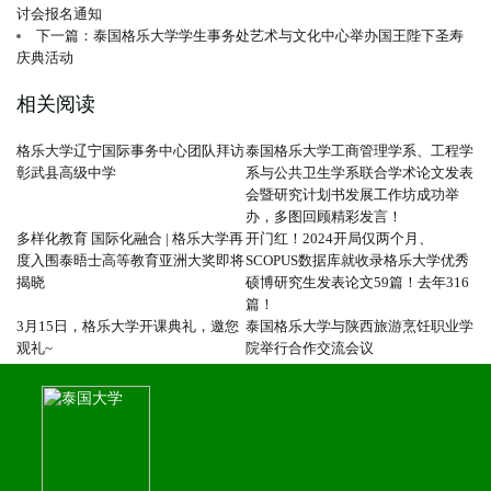
讨会报名通知
下一篇：泰国格乐大学学生事务处艺术与文化中心举办国王陛下圣寿
庆典活动
相关阅读
格乐大学辽宁国际事务中心团队拜访
泰国格乐大学工商管理学系、工程学
彰武县高级中学
系与公共卫生学系联合学术论文发表
会暨研究计划书发展工作坊成功举
办，多图回顾精彩发言！
多样化教育 国际化融合 | 格乐大学再
开门红！2024开局仅两个月、
度入围泰晤士高等教育亚洲大奖即将
SCOPUS数据库就收录格乐大学优秀
揭晓
硕博研究生发表论文59篇！去年316
篇！
3月15日，格乐大学开课典礼，邀您
泰国格乐大学与陕西旅游烹饪职业学
观礼~
院举行合作交流会议